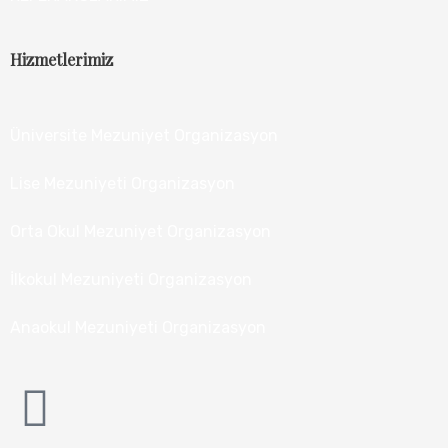
Hizmetlerimiz
Üniversite Mezuniyet Organizasyon
Lise Mezuniyeti Organizasyon
Orta Okul Mezuniyet Organizasyon
İlkokul Mezuniyeti Organizasyon
Anaokul Mezuniyeti Organizasyon