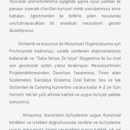
tecrübeli animatörlerimiz eşliğinde şişme oyun parkları ile
panayır yiyecek stantları kuruyor minik yavrularımıza anne
babaları, öğretmenleri ile birlikte şölen havasında
unutulmayacakları bir anaokulu mezuniyet gecesi
düzenliyoruz.
Görkemli ve kusursuz bir Mezuniyet Organizasyonu için
Profesyonel kadromuz, sürekli yenilenen ekipmanlarımızı
kullanarak ve “Daha İleriye, En İyiye” Sloganımız ile bu özel
son gecenizde sizleri yalnız bırakmıyor; Mezuniyetinizin
Projelendirilmesinden, Davetiye tasarımına, Tören alanı
Süslemeleri, Sandalye Kiralama, Özel Sahne, Ses ve Işık
Sistemleri ile Catering hizmetine varana kadar A-Z ye tüm
hizmeti tek bir çatı altında kaliteli ve uygun bütçeli şekilde
sunuyoruz.
Amacımız; Kurumların bütçelerine uygun Kurumsal
kimlikleri ve istekleri doğrultusunda zevkine ve bütçelerine
uygun mezuniyet töreni seçenekleri sunup kaliteli, şık ve