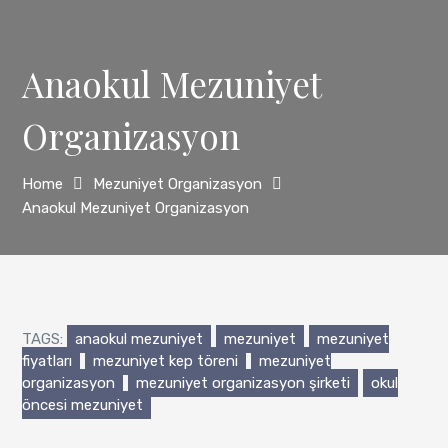
Anaokul Mezuniyet
Organizasyon
Home
Mezuniyet Organizasyon
Anaokul Mezuniyet Organizasyon
TAGS:
anaokul mezuniyet
mezuniyet
mezuniyet
fiyatları
mezuniyet kep töreni
mezuniyet
organizasyon
mezuniyet organizasyon şirketi
okul
öncesi mezuniyet