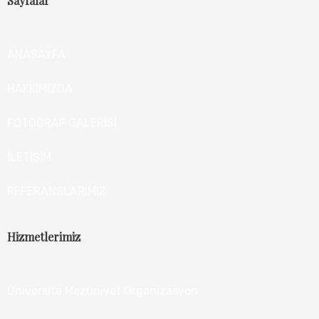
Sayfalar
ANASAYFA
HAKKIMIZDA
FOTOĞRAF GALERİSİ
İLETİŞİM
REFERANSLARIMIZ
Hizmetlerimiz
Üniversite Mezuniyet Organizasyon