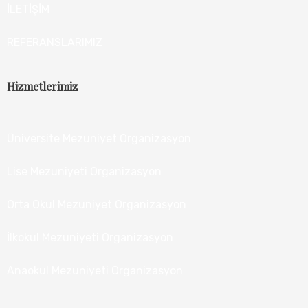
İLETİŞİM
REFERANSLARIMIZ
Hizmetlerimiz
Üniversite Mezuniyet Organizasyon
Lise Mezuniyeti Organizasyon
Orta Okul Mezuniyet Organizasyon
İlkokul Mezuniyeti Organizasyon
Anaokul Mezuniyeti Organizasyon